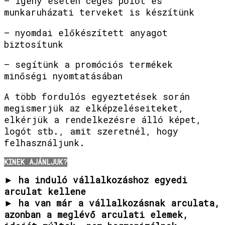
– igény esetén céges pólót és
munkaruházati terveket is készítünk
– nyomdai előkészített anyagot
biztosítunk
– segítünk a promóciós termékek
minőségi nyomtatásában
A több fordulós egyeztetések során
megismerjük az elképzeléseiteket,
elkérjük a rendelkezésre álló képet,
logót stb., amit szeretnél, hogy
felhasználjunk.
KINEK AJÁNLJUK?
► ha induló vállalkozáshoz egyedi
arculat kellene
► ha van már a vállalkozásnak arculata,
azonban a meglévő arculati elemek,